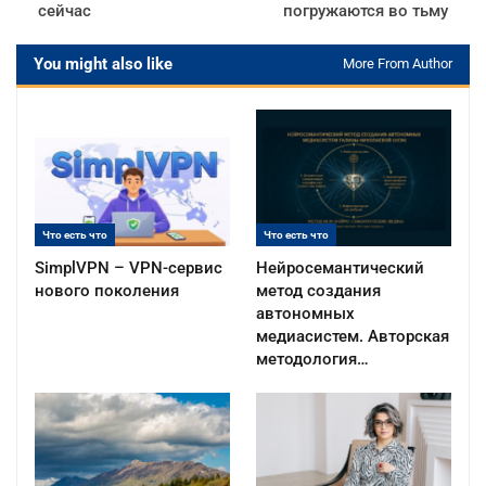
сейчас
погружаются во тьму
You might also like
More From Author
Что есть что
Что есть что
SimplVPN – VPN-сервис
Нейросемантический
нового поколения
метод создания
автономных
медиасистем. Авторская
методология…