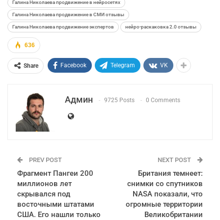
Галина Николаева продвижение в нейросетях
Галина Николаева продвижение в СМИ отзывы
Галина Николаева продвижение экспертов
нейро-раскаковка 2.0 отзывы
636
Facebook
Telegram
VK
Share
Админ
9725 Posts
0 Comments
PREV POST
NEXT POST
Фрагмент Пангеи 200
Британия темнеет:
миллионов лет
снимки со спутников
скрывался под
NASA показали, что
восточными штатами
огромные территории
США. Его нашли только
Великобритании