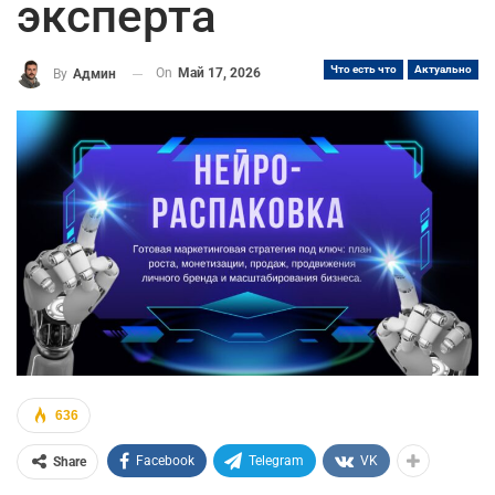
эксперта
Что есть что
Актуально
On
Май 17, 2026
By
Админ
636
Facebook
Telegram
VK
Share