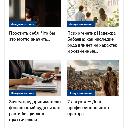
Фокус внимания
Фокус внимания
Простить себя. Что бы
Психогенетик Надежда
это могло значить…
Бабаева: как наследие
рода влияет на характер
и жизненные…
Фокус внимания
Фокус внимания
Зачем предпринимателю
7 августа — День
финансовый аудит и как
профессионального
расти без рисков:
оратора
практическая…