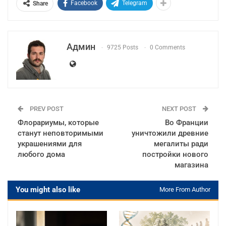
Facebook
Telegram
Share
Админ
9725 Posts
0 Comments
PREV POST
NEXT POST
Флорариумы, которые
Во Франции
станут неповторимыми
уничтожили древние
украшениями для
мегалиты ради
любого дома
постройки нового
магазина
You might also like
More From Author