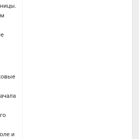
тницы.
ем
не
ковые
начала
го
оле и