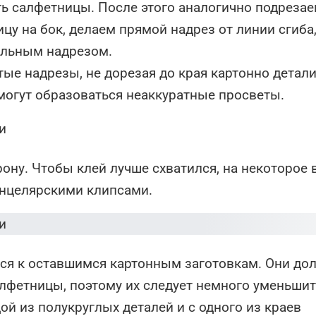
ь салфетницы. После этого аналогично подреза
у на бок, делаем прямой надрез от линии сгиба,
гольным надрезом.
ые надрезы, не дорезая до края картонно детал
 могут образоваться неаккуратные просветы.
ну. Чтобы клей лучше схватился, на некоторое 
нцелярскими клипсами.
мся к оставшимся картонным заготовкам. Они д
лфетницы, поэтому их следует немного уменьшит
й из полукруглых деталей и с одного из краев