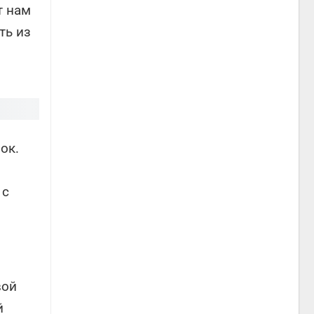
т нам
ть из
ок.
 с
вой
й