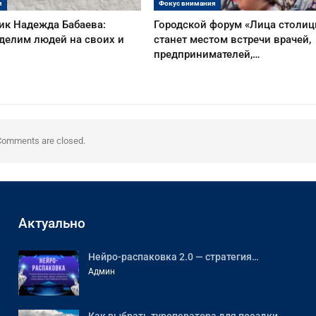
я
Фокус внимания
ик Надежда Бабаева:
Городской форум «Лица столи
делим людей на своих и
станет местом встречи врачей,
предпринимателей,…
Comments are closed.
Актуально
Нейро-распаковка 2.0 — стратегия…
Админ