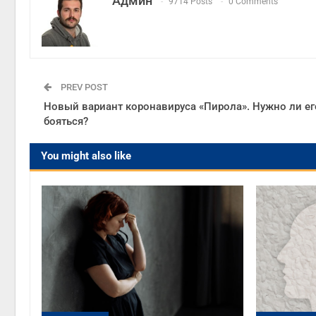
Админ
9714 Posts
0 Comments
PREV POST
Новый вариант коронавируса «Пирола». Нужно ли ег
бояться?
You might also like