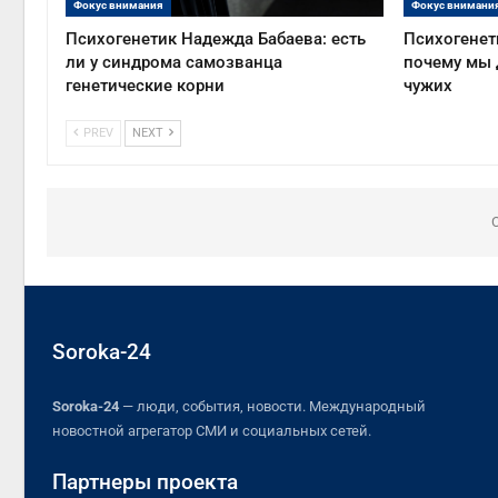
Фокус внимания
Фокус внимани
Психогенетик Надежда Бабаева: есть
Психогенет
ли у синдрома самозванца
почему мы 
генетические корни
чужих
PREV
NEXT
Soroka-24
Soroka-24
— люди, события, новости. Международный
новостной агрегатор СМИ и социальных сетей.
Партнеры проекта