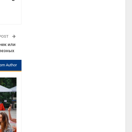
 POST
чек или
олезных
rom Author