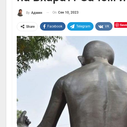
On
Сен 10, 2023
By
Админ
Save
Facebook
Telegram
VK
Share