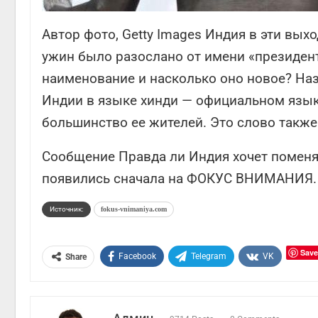
Автор фото, Getty Images Индия в эти вы
ужин было разослано от имени «президент
наименование и насколько оно новое? Наз
Индии в языке хинди — официальном язык
большинство ее жителей. Это слово также 
Сообщение Правда ли Индия хочет поменят
появились сначала на ФОКУС ВНИМАНИЯ.
Источник:
fokus-vnimaniya.com
Save
Facebook
Telegram
VK
Share