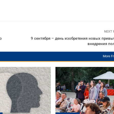
NEXT
о
9 сентября – день изобретения новых привы
внедрения п
More F