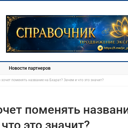
Новости партнеров
 хочет поменять название на Бхарат? Зачем и что это значит?
очет поменять назван
 что это значит?