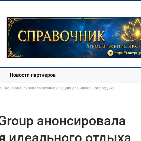
Новости партнеров
el Group анонсировала осеннюю акцию для идеального отдыха
 Group анонсировала
я идеального отдыха