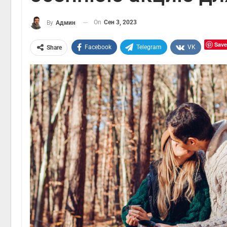
On
Сен 3, 2023
By
Админ
Save
Facebook
Telegram
VK
Share