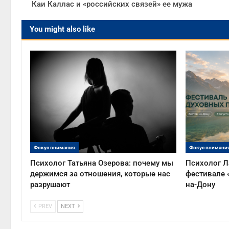
Каи Каллас и «российских связей» ее мужа
You might also like
Фокус внимания
Фокус внимани
Психолог Татьяна Озерова: почему мы
Психолог Л
держимся за отношения, которые нас
фестивале 
разрушают
на-Дону
PREV
NEXT