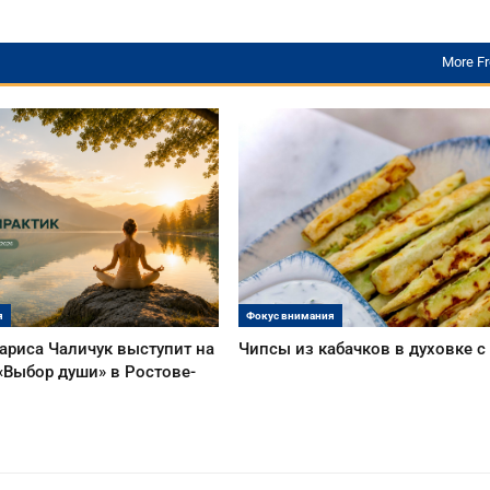
More F
я
Фокус внимания
ариса Чаличук выступит на
Чипсы из кабачков в духовке 
«Выбор души» в Ростове-