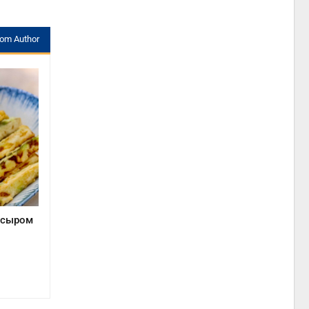
rom Author
с сыром