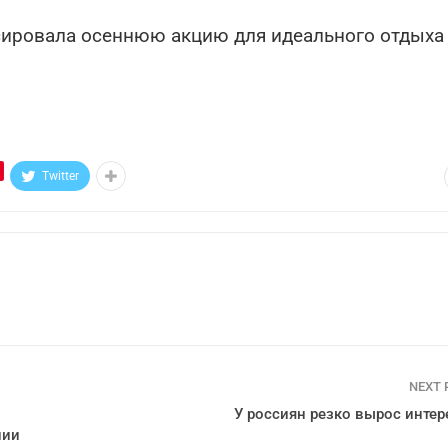
сировала осеннюю акцию для идеального отдыха
Twitter
NEXT
У россиян резко вырос интере
нии