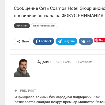
Сообщение Сеть Cosmos Hotel Group анон
появились сначала на ФОКУС ВНИМАНИЯ.
Источник:
fokus-vnimaniya.com
Save
Facebook
Telegram
VK
Share
Админ
9718 Posts
0 Comments
PREV POST
«Принцесса войны» без народной поддержки. Как
развивается скандал вокруг премьер-министра Эсто