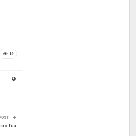
19
 POST
с к Гоа