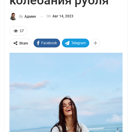
колебания рубля
On
Авг 14, 2023
By
Админ
17
Facebook
Telegram
Share