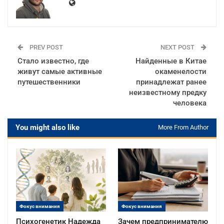
PREV POST
NEXT POST
Стало известно, где
Найденные в Китае
живут самые активные
окаменелости
путешественники
принадлежат ранее
неизвестному предку
человека
You might also like
More From Author
Фокус внимания
Фокус внимания
Психогенетик Надежда
Зачем предпринимателю