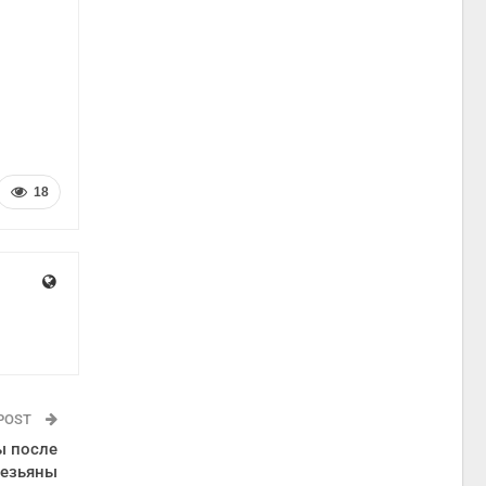
18
 POST
ы после
безьяны