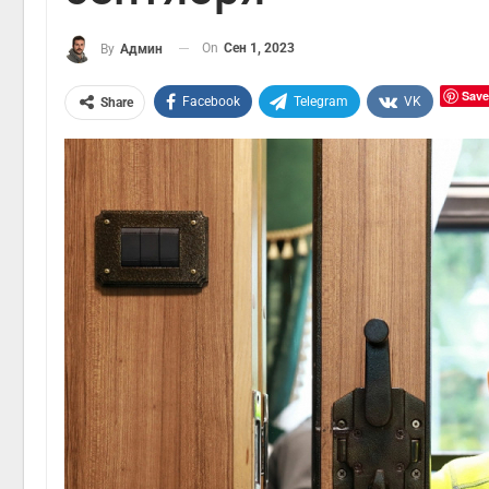
On
Сен 1, 2023
By
Админ
Save
Facebook
Telegram
VK
Share