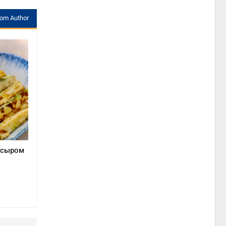
rom Author
с сыром