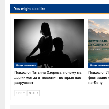
You might also like
Фокус внимания
Фокус внимани
Психолог Татьяна Озерова: почему мы
Психолог Л
держимся за отношения, которые нас
фестивале 
разрушают
на-Дону
PREV
NEXT