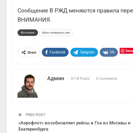
Сообщение В РЖД меняются правила перев
ВНИМАНИЯ.
Источник:
fokus-vnimaniya.com
Save
Facebook
Telegram
VK
Share
Админ
9718 Posts
0 Comments
PREV POST
«Аэрофлот» возобновляет рейсы в Гоа из Москвы и
Екатеринбурга