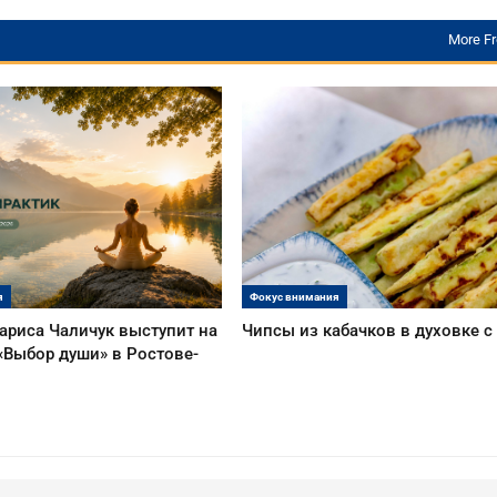
More F
я
Фокус внимания
ариса Чаличук выступит на
Чипсы из кабачков в духовке 
«Выбор души» в Ростове-