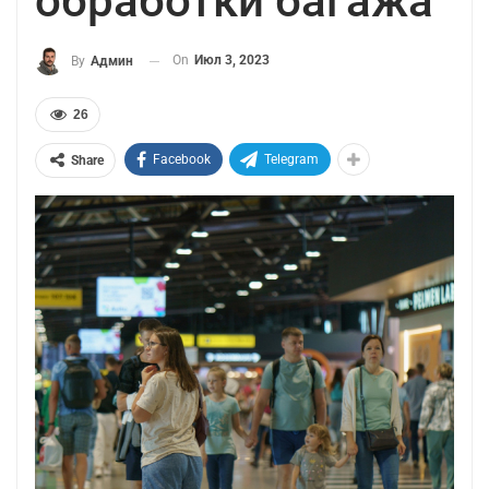
обработки багажа
On
Июл 3, 2023
By
Админ
26
Facebook
Telegram
Share