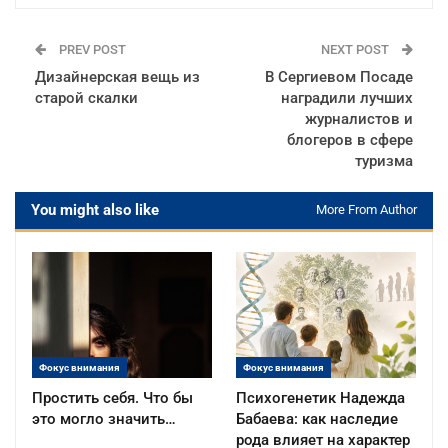
PREV POST
NEXT POST
Дизайнерская вещь из
В Сергиевом Посаде
старой скалки
наградили лучших
журналистов и
блогеров в сфере
туризма
You might also like
More From Author
Фокус внимания
Фокус внимания
Простить себя. Что бы
Психогенетик Надежда
это могло значить…
Бабаева: как наследие
рода влияет на характер