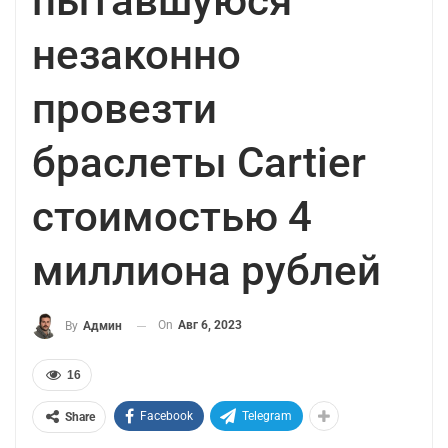
пытавшуюся
незаконно
провезти
браслеты Cartier
стоимостью 4
миллиона рублей
On
Авг 6, 2023
By
Админ
16
Facebook
Telegram
Share