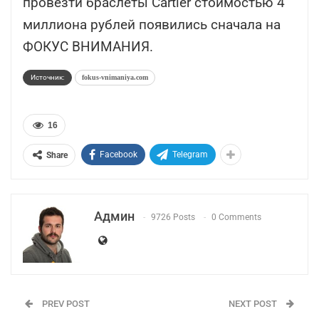
провезти браслеты Cartier стоимостью 4
миллиона рублей появились сначала на
ФОКУС ВНИМАНИЯ.
Источник:
fokus-vnimaniya.com
16
Facebook
Telegram
Share
Админ
9726 Posts
0 Comments
PREV POST
NEXT POST