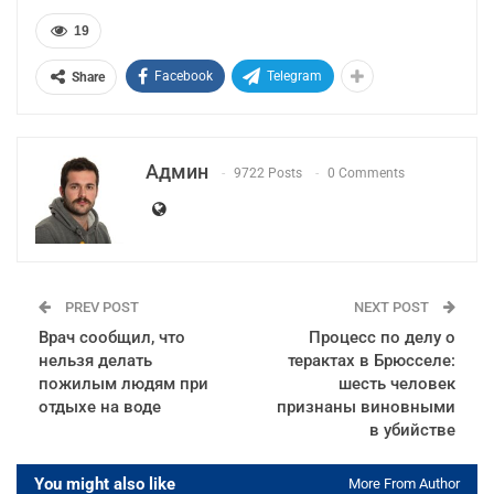
19
Facebook
Telegram
Share
Админ
9722 Posts
0 Comments
PREV POST
NEXT POST
Врач сообщил, что
Процесс по делу о
нельзя делать
терактах в Брюсселе:
пожилым людям при
шесть человек
отдыхе на воде
признаны виновными
в убийстве
You might also like
More From Author