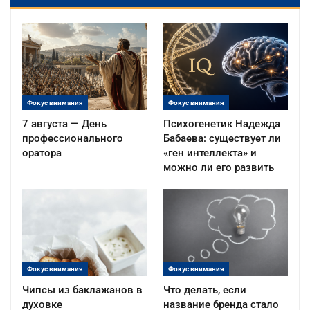
Фокус внимания
Фокус внимания
7 августа — День
Психогенетик Надежда
профессионального
Бабаева: существует ли
оратора
«ген интеллекта» и
можно ли его развить
Фокус внимания
Фокус внимания
Чипсы из баклажанов в
Что делать, если
духовке
название бренда стало