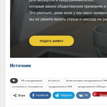
Источник
PR и продвижение
Актуально
Зачем эксперту продвижение в СМ
отстройка от конкурентов
продвижение в СМИ
продвижение в СМИ для 
Save
Facebook
Telegram
VK
Share