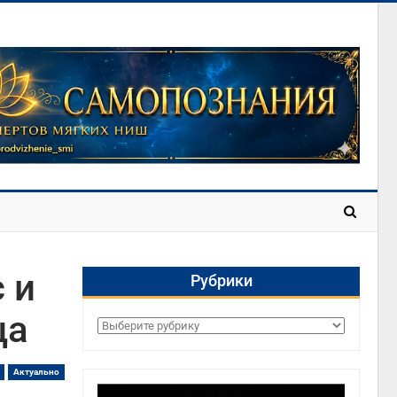
 и
Рубрики
ца
Рубрики
Актуально