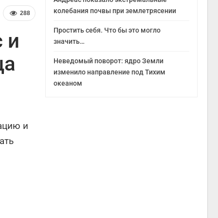
колебания почвы при землетрясении
288
Простить себя. Что бы это могло
 и
значить…
ца
Неведомый поворот: ядро Земли
изменило направление под Тихим
океаном
ацию и
ать