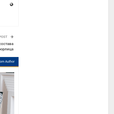
 POST
состава
 юрлица
rom Author