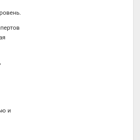
ровень.
спертов
ая
,
ью и