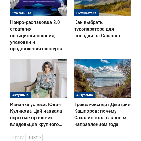
Что есть что
Путешествия
Нейро-распаковка 2.0 —
Как выбрать
стратегия
туроператора для
позиционирования,
поездки на Сахалин
упаковки и
продвижения эксперта
Актуально
Актуально
Изнанка успеха: Юлия
Тревел-эксперт Дмитрий
Куликова-Цай назвала
Кашпоров: почему
скрытые проблемы
Сахалин стал главным
владельцев крупного…
направлением года
PREV
NEXT