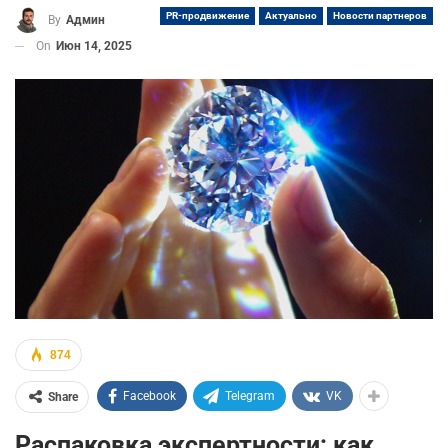
PR-продвижение
Актуально
Новости партнеров
By
Админ
On
Июн 14, 2025
874
Facebook
Telegram
VK
Share
Распаковка экспертности: как