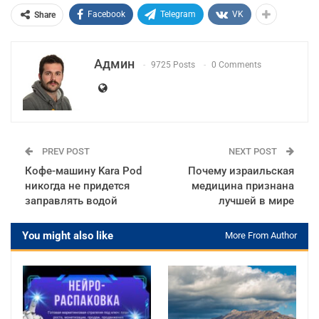
Facebook
Telegram
VK
Share
Админ
9725 Posts
0 Comments
PREV POST
NEXT POST
Кофе-машину Kara Pod
Почему израильская
никогда не придется
медицина признана
заправлять водой
лучшей в мире
You might also like
More From Author