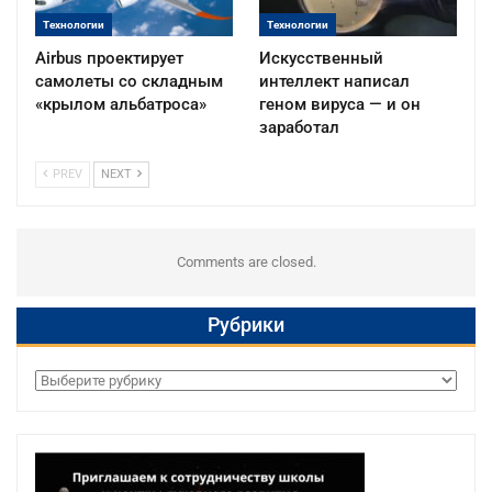
Технологии
Технологии
Airbus проектирует
Искусственный
самолеты со складным
интеллект написал
«крылом альбатроса»
геном вируса — и он
заработал
PREV
NEXT
Comments are closed.
Рубрики
Рубрики