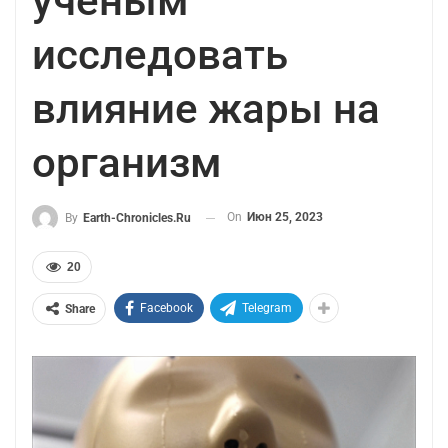
ученым
исследовать
влияние жары на
организм
On
Июн 25, 2023
By
Earth-Chronicles.ru
20
Facebook
Telegram
Share