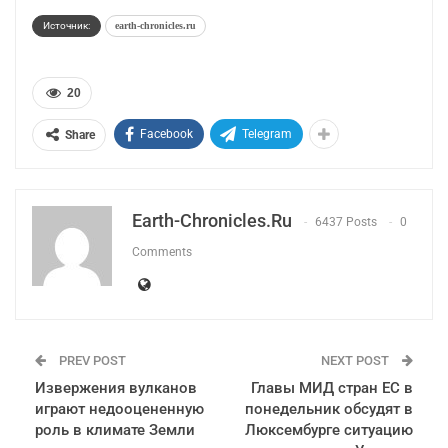
Источник:
earth-chronicles.ru
20
Facebook
Telegram
Share
Earth-Chronicles.ru
6437 Posts
0
Comments
PREV POST
NEXT POST
Извержения вулканов
Главы МИД стран ЕС в
играют недооцененную
понедельник обсудят в
роль в климате Земли
Люксембурге ситуацию