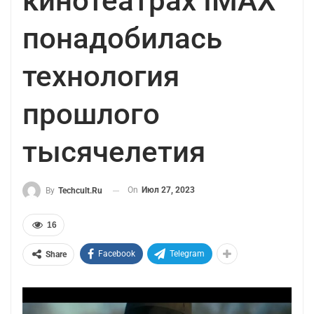
кинотеатрах IMAX
понадобилась
технология
прошлого
тысячелетия
On
Июл 27, 2023
By
Techcult.ru
16
Facebook
Telegram
Share