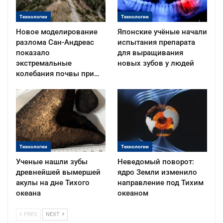
Технологии
Технологии
Новое моделирование
Японские учёные начали
разлома Сан-Андреас
испытания препарата
показало
для выращивания
экстремальные
новых зубов у людей
колебания почвы при…
Технологии
Технологии
Ученые нашли зубы
Неведомый поворот:
древнейшей вымершей
ядро Земли изменило
акулы на дне Тихого
направление под Тихим
океана
океаном
PREV
NEXT