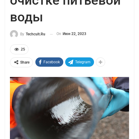
очистке питьевой
воды
On
Июн 22, 2023
By
Techcult.ru
25
Facebook
Telegram
Share