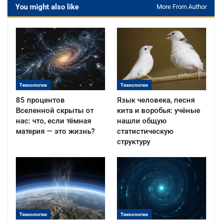
You might also like
More From Author
Технологии
Технологии
85 процентов
Язык человека, песня
Вселенной скрыты от
кита и воробья: учёные
нас: что, если тёмная
нашли общую
материя — это жизнь?
статистическую
структуру
Технологии
Технологии