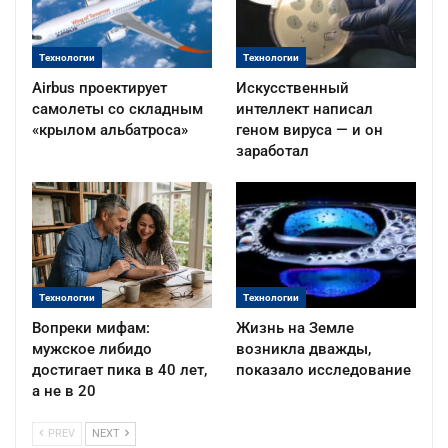
Технологии
Технологии
Airbus проектирует
Искусственный
самолеты со складным
интеллект написал
«крылом альбатроса»
геном вируса — и он
заработал
Технологии
Технологии
Вопреки мифам:
Жизнь на Земле
мужское либидо
возникла дважды,
достигает пика в 40 лет,
показало исследование
а не в 20
PREV
NEXT