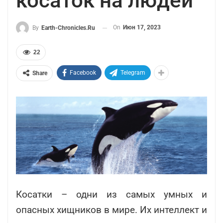
косаток на людей
On
Июн 17, 2023
By
Earth-Chronicles.ru
22
Facebook
Telegram
Share
Косатки – одни из самых умных и
опасных хищников в мире. Их интеллект и