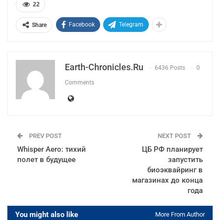
22
Facebook
Telegram
Share
Earth-Chronicles.ru
6436 Posts
0
Comments
PREV POST
NEXT POST
Whisper Aero: тихий
ЦБ РФ планирует
полет в будущее
запустить
биоэквайринг в
магазинах до конца
года
You might also like
More From Author