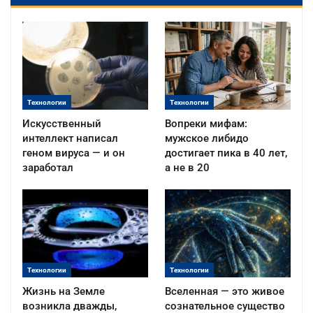
Технологии
Технологии
Искусственный
Вопреки мифам:
интеллект написал
мужское либидо
геном вируса — и он
достигает пика в 40 лет,
заработал
а не в 20
Технологии
Технологии
Жизнь на Земле
Вселенная — это живое
возникла дважды,
сознательное существо