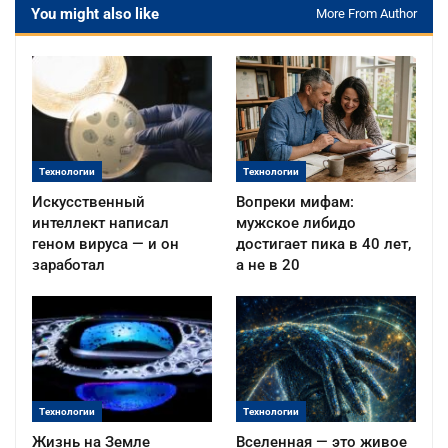
You might also like
More From Author
Технологии
Технологии
Искусственный
Вопреки мифам:
интеллект написал
мужское либидо
геном вируса — и он
достигает пика в 40 лет,
заработал
а не в 20
Технологии
Технологии
Жизнь на Земле
Вселенная — это живое