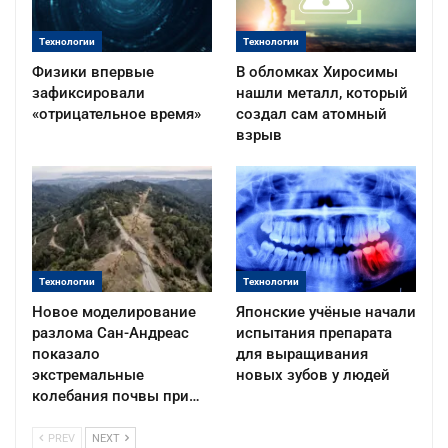
Технологии
Технологии
Физики впервые
В обломках Хиросимы
зафиксировали
нашли металл, который
«отрицательное время»
создал сам атомный
взрыв
Технологии
Технологии
Новое моделирование
Японские учёные начали
разлома Сан-Андреас
испытания препарата
показало
для выращивания
экстремальные
новых зубов у людей
колебания почвы при…
PREV
NEXT