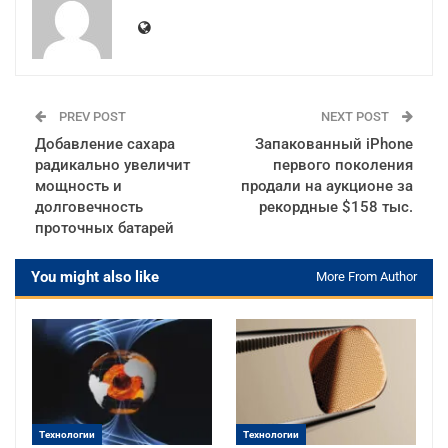
PREV POST
NEXT POST
Добавление сахара
Запакованный iPhone
радикально увеличит
первого поколения
мощность и
продали на аукционе за
долговечность
рекордные $158 тыс.
проточных батарей
You might also like
More From Author
Технологии
Технологии