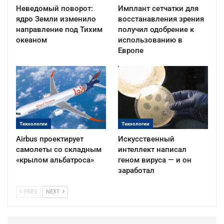
Неведомый поворот:
Имплант сетчатки для
ядро Земли изменило
восстанавления зрения
направление под Тихим
получил одобрение к
океаном
использованию в
Европе
Технологии
Технологии
Airbus проектирует
Искусственный
самолеты со складным
интеллект написал
«крылом альбатроса»
геном вируса — и он
заработал
PREV
NEXT