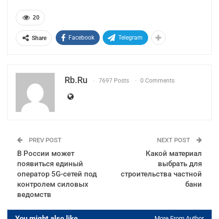
20
Facebook
Telegram
Share
Rb.ru
7697 Posts
0 Comments
PREV POST
NEXT POST
В России может
Какой материал
появиться единый
выбрать для
оператор 5G-сетей под
строительства частной
контролем силовых
бани
ведомств
You might also like
More From Author