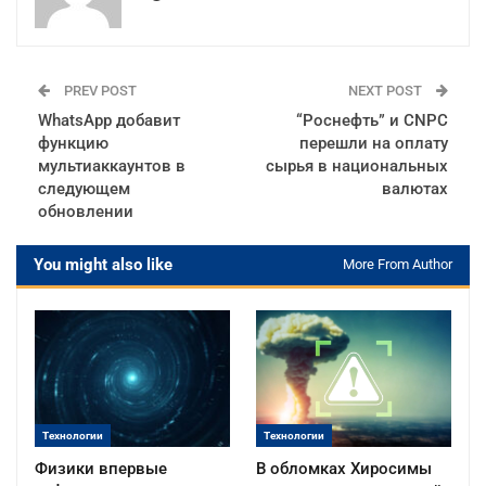
PREV POST
NEXT POST
WhatsApp добавит
“Роснефть” и CNPC
функцию
перешли на оплату
мультиаккаунтов в
сырья в национальных
следующем
валютах
обновлении
You might also like
More From Author
Технологии
Технологии
Физики впервые
В обломках Хиросимы