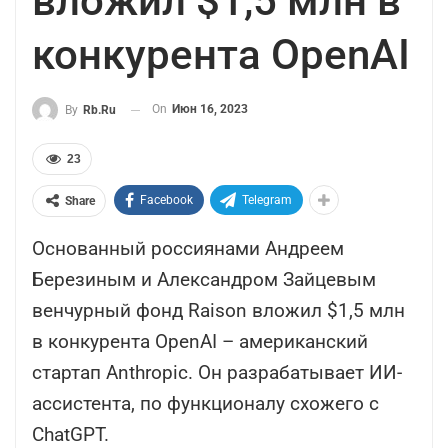
вложил $1,5 млн в
конкурента OpenAI
On
Июн 16, 2023
By
Rb.ru
23
Facebook
Telegram
Share
Основанный россиянами Андреем
Березиным и Александром Зайцевым
венчурный фонд Raison вложил $1,5 млн
в конкурента OpenAI – американский
стартап Anthropic. Он разрабатывает ИИ-
ассистента, по функционалу схожего с
ChatGPT.