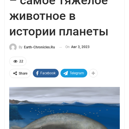
– самое тяжелое
животное в
истории планеты
On
Авг 3, 2023
By
Earth-Chronicles.ru
22
Facebook
Telegram
Share