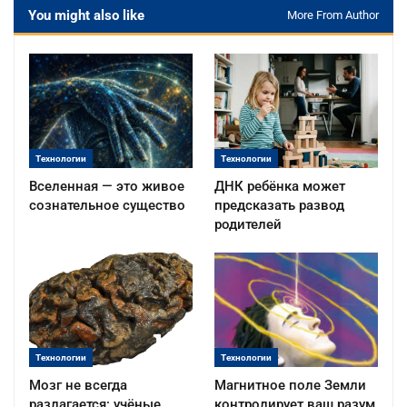
You might also like
More From Author
Технологии
Технологии
Вселенная — это живое
ДНК ребёнка может
сознательное существо
предсказать развод
родителей
Технологии
Технологии
Мозг не всегда
Магнитное поле Земли
разлагается: учёные
контролирует ваш разум