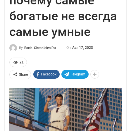
почему самые
богатые не всегда
самые умные
On
Авг 17, 2023
By
Earth-Chronicles.ru
21
Facebook
Telegram
Share