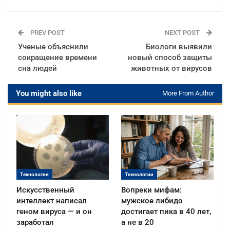
PREV POST
NEXT POST
Ученые объяснили
Биологи выявили
сокращение времени
новый способ защиты
сна людей
животных от вирусов
You might also like
More From Author
Технологии
Технологии
Искусственный
Вопреки мифам:
интеллект написал
мужское либидо
геном вируса — и он
достигает пика в 40 лет,
заработал
а не в 20