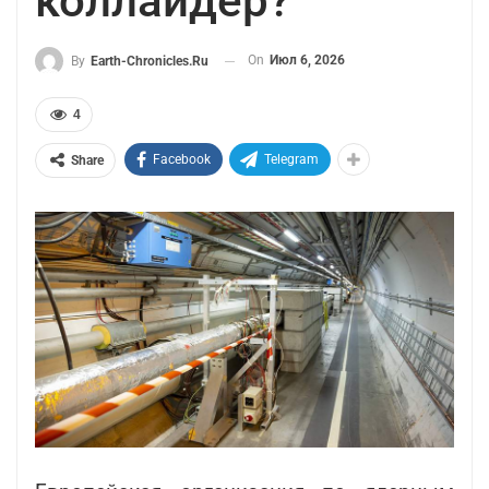
коллайдер?
On
Июл 6, 2026
By
Earth-Chronicles.ru
4
Facebook
Telegram
Share