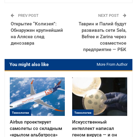
PREV POST
NEXT POST
Открытие “Колизея”:
Таврин и Палий будут
Обнаружен крупнейший
развивать сети Sela,
на Аляске след
Befree и Zarina через
динозавра
совместное
предприятие — РБК
You might also like
More From Author
Технологии
Технологии
Airbus проектирует
Искусственный
самолеты со складным
интеллект написал
«крылом альбатроса»
геном вируса — и он