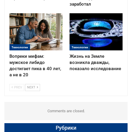
заработал
Технологии
Технологии
Вопреки мифам:
Жизнь на Земле
мужское либидо
возникла дважды,
достигает пика в 40 лет,
показало исследование
а не в 20
PREV
NEXT
Comments are closed.
Рубрики