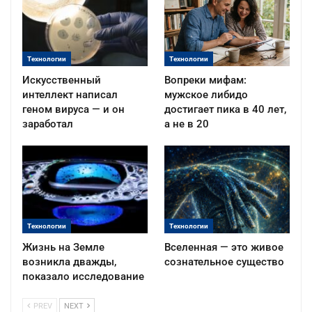
Технологии
Технологии
Искусственный
Вопреки мифам:
интеллект написал
мужское либидо
геном вируса — и он
достигает пика в 40 лет,
заработал
а не в 20
Технологии
Технологии
Жизнь на Земле
Вселенная — это живое
возникла дважды,
сознательное существо
показало исследование
PREV
NEXT