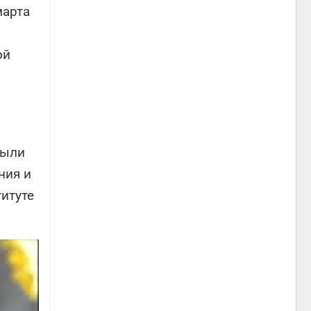
марта
ой
были
ния и
итуте