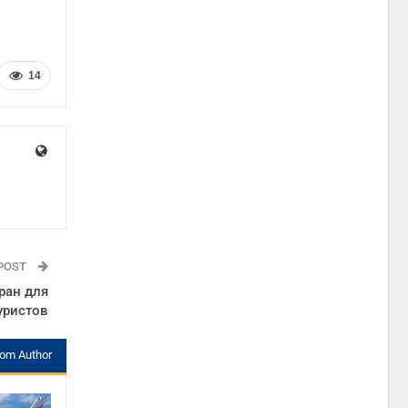
14
 POST
ран для
уристов
rom Author