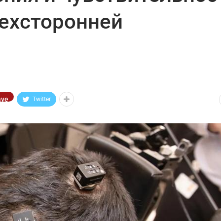
рехсторонней
ave
Twitter