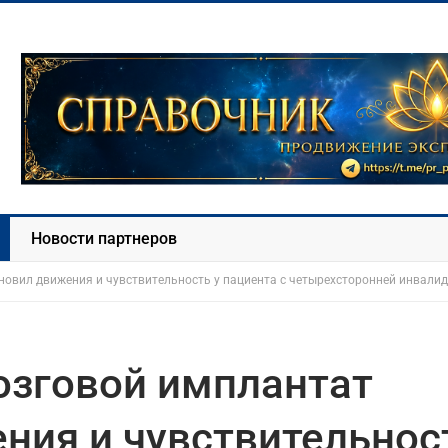
Новости партнеров
овил движения и чувствительность у пациента с четырехсторонней инвали
зговой имплантат
ния и чувствительнос