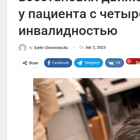
у пациента с четы
инвалидностью
On
Авг 2, 2023
By
Earth-Chronicles.ru
S
Facebook
Telegram
VK
Share