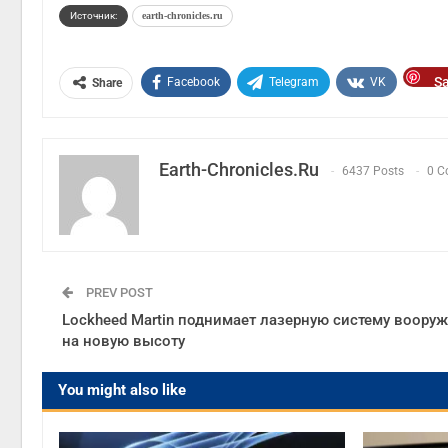
Источник:
earth-chronicles.ru
S
Facebook
Telegram
VK
Share
Earth-Chronicles.ru
6437 Posts
0 C
PREV POST
Lockheed Martin поднимает лазерную систему воору
на новую высоту
You might also like