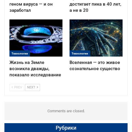
геном вируса — и он
достигает пика в 40 лет,
заработал
а не в 20
Технологии
Технологии
Жизнь на Земле
Вселенная — это живое
возникла дважды,
сознательное существо
показало исследование
PREV
NEXT
Comments are closed.
Рубрики