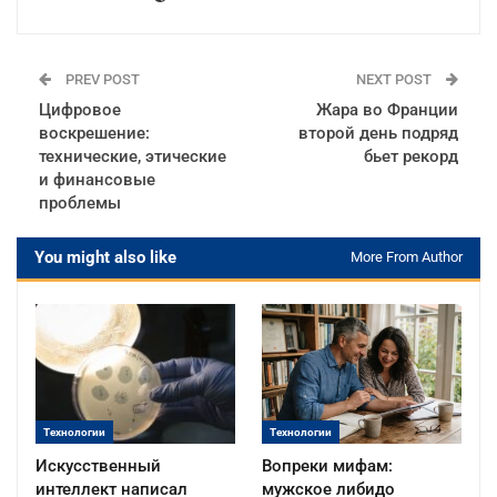
PREV POST
NEXT POST
Цифровое
Жара во Франции
воскрешение:
второй день подряд
технические, этические
бьет рекорд
и финансовые
проблемы
You might also like
More From Author
Технологии
Технологии
Искусственный
Вопреки мифам:
интеллект написал
мужское либидо