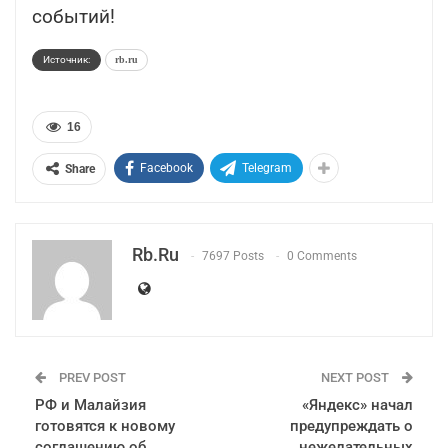
событий!
Источник:
rb.ru
16
Facebook
Telegram
Share
Rb.ru
7697 Posts
0 Comments
PREV POST
NEXT POST
РФ и Малайзия
«Яндекс» начал
готовятся к новому
предупреждать о
соглашению об
нежелательных