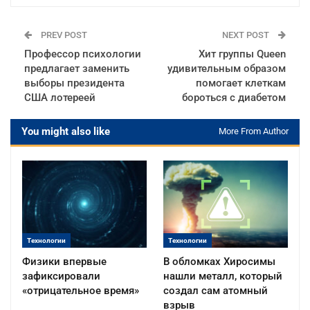
PREV POST
NEXT POST
Профессор психологии
Хит группы Queen
предлагает заменить
удивительным образом
выборы президента
помогает клеткам
США лотереей
бороться с диабетом
You might also like
More From Author
Технологии
Технологии
Физики впервые
В обломках Хиросимы
зафиксировали
нашли металл, который
«отрицательное время»
создал сам атомный
взрыв