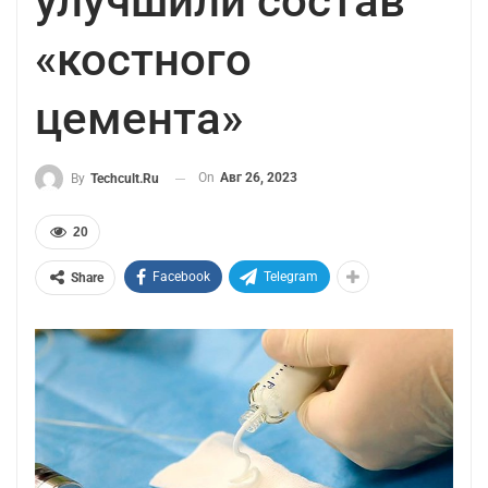
улучшили состав
«костного
цемента»
On
Авг 26, 2023
By
Techcult.ru
20
Facebook
Telegram
Share