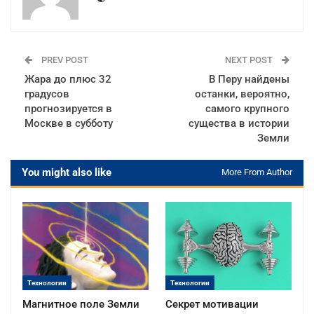
PREV POST
NEXT POST
Жара до плюс 32
В Перу найдены
градусов
останки, вероятно,
прогнозируется в
самого крупного
Москве в субботу
существа в истории
Земли
You might also like
More From Author
Технологии
Технологии
Магнитное поле Земли
Секрет мотивации