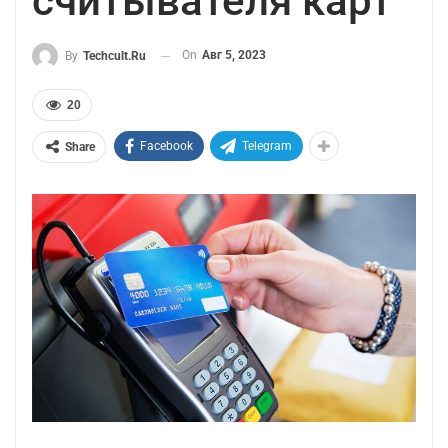
считывателя карт
On
Авг 5, 2023
By
Techcult.ru
20
Facebook
Telegram
Share