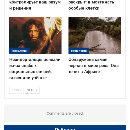
контролирует ваш разум
раскрыт: в мозге есть
и решения
особые клетки
Технологии
Технологии
Неандертальцы исчезли
Обнаружена самая
из-за слабых
черная в мире река: Она
социальных связей,
течет в Африке
выяснили учёные
PREV
NEXT
Comments are closed.
Рубрики