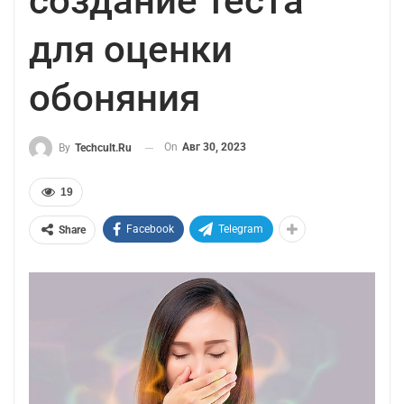
создание теста
для оценки
обоняния
On
Авг 30, 2023
By
Techcult.ru
19
Facebook
Telegram
Share