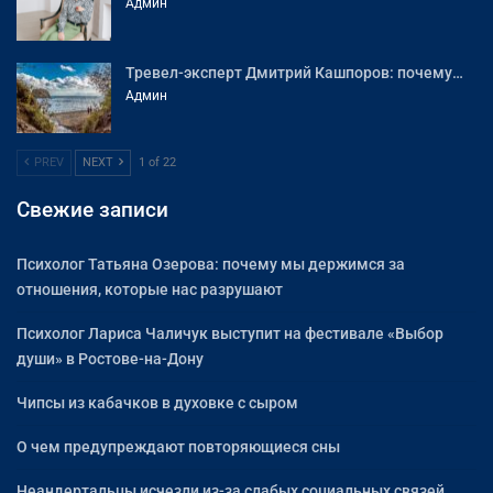
Админ
Тревел-эксперт Дмитрий Кашпоров: почему…
Админ
PREV
NEXT
1 of 22
Свежие записи
Психолог Татьяна Озерова: почему мы держимся за
отношения, которые нас разрушают
Психолог Лариса Чаличук выступит на фестивале «Выбор
души» в Ростове-на-Дону
Чипсы из кабачков в духовке с сыром
О чем предупреждают повторяющиеся сны
Неандертальцы исчезли из-за слабых социальных связей,