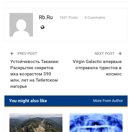
Rb.ru
7697 Posts
0 Comments
PREV POST
NEXT POST
Устойчивость Такакии:
Virgin Galactic впервые
Раскрытие секретов
отправила туристов в
мха возрастом 390
космос
млн. лет на Тибетском
нагорье
You might also like
More From Author