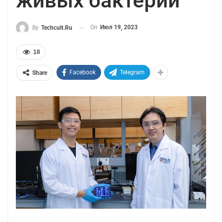
живых бактерий
On
Июл 19, 2023
By
Techcult.ru
18
Facebook
Telegram
Share