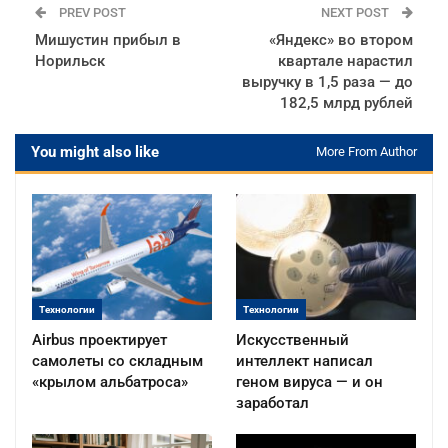
PREV POST
NEXT POST
Мишустин прибыл в
«Яндекс» во втором
Норильск
квартале нарастил
выручку в 1,5 раза — до
182,5 млрд рублей
You might also like
More From Author
Технологии
Технологии
Airbus проектирует
Искусственный
самолеты со складным
интеллект написал
«крылом альбатроса»
геном вируса — и он
заработал