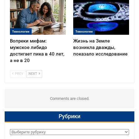
Технологии
Технологии
Вопреки мифам:
Жизнь на Земле
мужское либидо
возникла дважды,
достигает пика в 40 лет,
показало исследование
а не в 20
PREV
NEXT
Comments are closed.
Рубрики
Рубрики