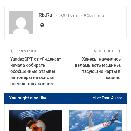
Rb.ru
7697 Posts
0 Comments
PREV POST
NEXT POST
YandexGPT от «Яндекса»
Хакеры научились
начала собирать
взламывать машины,
обобщенные отзывы
тасующие карты в
на товары на основе
казино
оценок покупателей
You might also like
More From Author