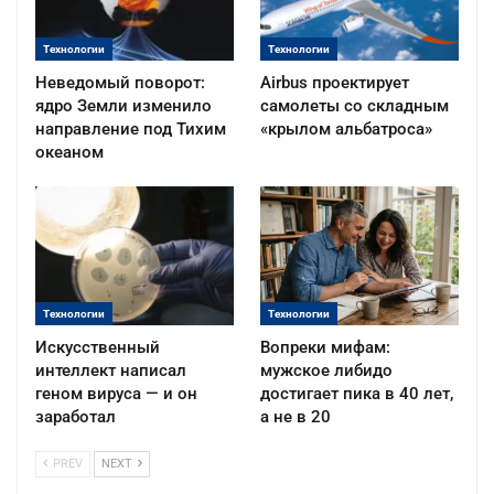
Технологии
Технологии
Неведомый поворот:
Airbus проектирует
ядро Земли изменило
самолеты со складным
направление под Тихим
«крылом альбатроса»
океаном
Технологии
Технологии
Искусственный
Вопреки мифам:
интеллект написал
мужское либидо
геном вируса — и он
достигает пика в 40 лет,
заработал
а не в 20
PREV
NEXT