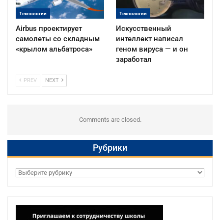
Технологии
Технологии
Airbus проектирует
Искусственный
самолеты со складным
интеллект написал
«крылом альбатроса»
геном вируса — и он
заработал
PREV
NEXT
Comments are closed.
Рубрики
Рубрики