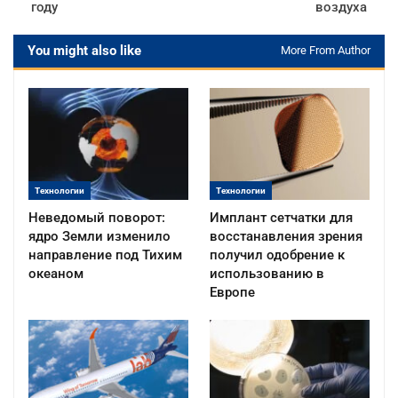
году
воздуха
You might also like
More From Author
Технологии
Технологии
Неведомый поворот:
Имплант сетчатки для
ядро Земли изменило
восстанавления зрения
направление под Тихим
получил одобрение к
океаном
использованию в
Европе