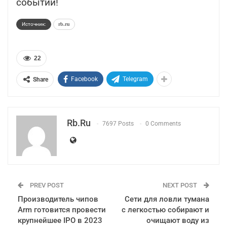
событий!
Источник:
rb.ru
22
Facebook
Telegram
Share
Rb.ru
7697 Posts
0 Comments
PREV POST
NEXT POST
Производитель чипов
Сети для ловли тумана
Arm готовится провести
с легкостью собирают и
крупнейшее IPO в 2023
очищают воду из