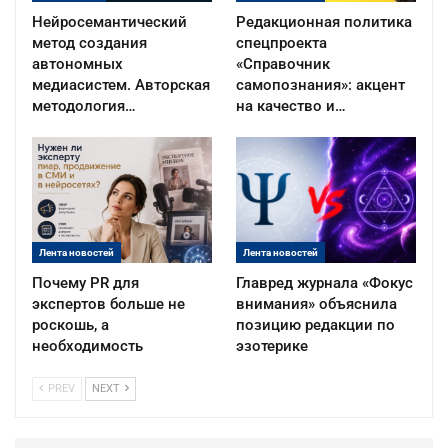
Нейросемантический
Редакционная политика
метод создания
спецпроекта
автономных
«Справочник
медиасистем. Авторская
самопознания»: акцент
методология…
на качество и…
Лента новостей
Лента новостей
Почему PR для
Главред журнала «Фокус
экспертов больше не
внимания» объяснила
роскошь, а
позицию редакции по
необходимость
эзотерике
PREV
NEXT