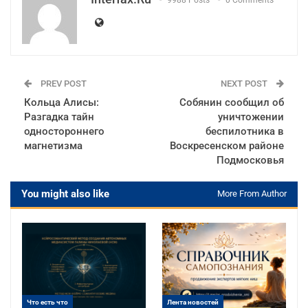
9988 Posts
0 Comments
PREV POST
NEXT POST
Кольца Алисы:
Собянин сообщил об
Разгадка тайн
уничтожении
одностороннего
беспилотника в
магнетизма
Воскресенском районе
Подмосковья
You might also like
More From Author
Что есть что
Лента новостей