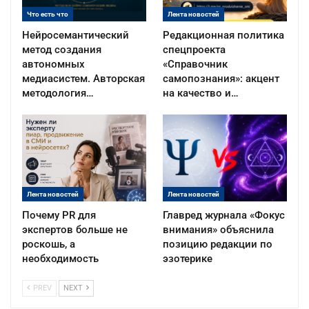
Что есть что
Лента новостей
Нейросемантический
Редакционная политика
метод создания
спецпроекта
автономных
«Справочник
медиасистем. Авторская
самопознания»: акцент
методология…
на качество и…
Лента новостей
Лента новостей
Почему PR для
Главред журнала «Фокус
экспертов больше не
внимания» объяснила
роскошь, а
позицию редакции по
необходимость
эзотерике
PREV
NEXT