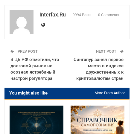
Interfax.ru
9994 Posts
0 Comments
PREV POST
NEXT POST
В ЦБ РФ отметили, что
Сингапур занял первое
долговой рынок не
место в индексе
осознал ястребиный
дружественных к
настрой регулятора
криптовалютам стран
You might also like
More From Author