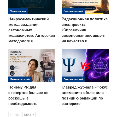
Что есть что
Лента новостей
Нейросемантический
Редакционная политика
метод создания
спецпроекта
автономных
«Справочник
медиасистем. Авторская
самопознания»: акцент
методология…
на качество и…
Лента новостей
Лента новостей
Почему PR для
Главред журнала «Фокус
экспертов больше не
внимания» объяснила
роскошь, а
позицию редакции по
необходимость
эзотерике
PREV
NEXT