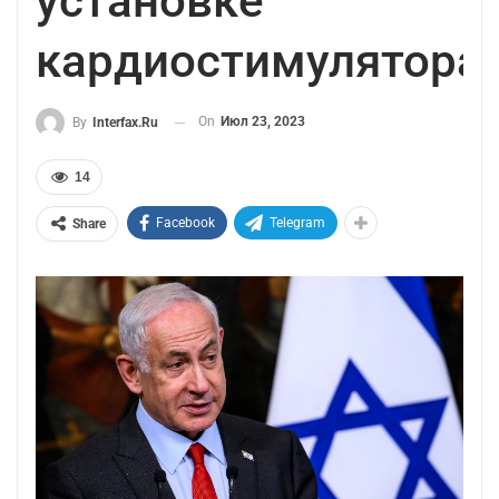
установке
кардиостимулятора
On
Июл 23, 2023
By
Interfax.ru
14
Facebook
Telegram
Share