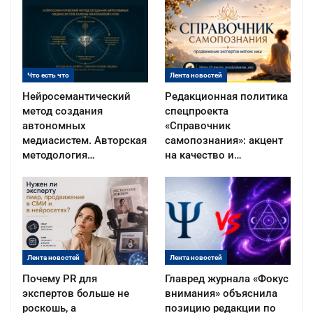
Что есть что
Лента новостей
Нейросемантический
Редакционная политика
метод создания
спецпроекта
автономных
«Справочник
медиасистем. Авторская
самопознания»: акцент
методология…
на качество и…
Лента новостей
Лента новостей
Почему PR для
Главред журнала «Фокус
экспертов больше не
внимания» объяснила
роскошь, а
позицию редакции по