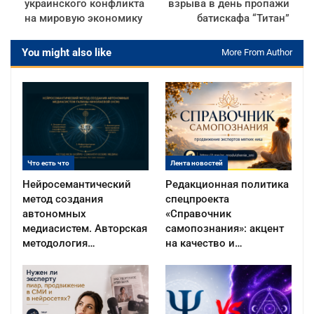
украинского конфликта
взрыва в день пропажи
на мировую экономику
батискафа “Титан”
You might also like
More From Author
Что есть что
Лента новостей
Нейросемантический
Редакционная политика
метод создания
спецпроекта
автономных
«Справочник
медиасистем. Авторская
самопознания»: акцент
методология…
на качество и…