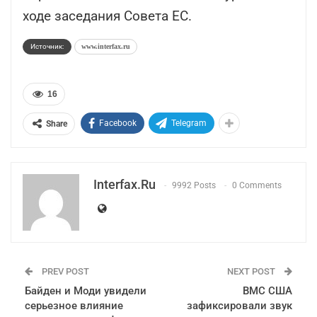
ходе заседания Совета ЕС.
Источник:
www.interfax.ru
16
Facebook
Telegram
Share
Interfax.ru
9992 Posts
0 Comments
PREV POST
NEXT POST
Байден и Моди увидели
ВМС США
серьезное влияние
зафиксировали звук