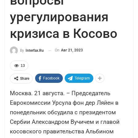
вопросы
урегулирования
кризиса в Косово
On
Авг 21, 2023
By
Interfax.ru
13
Facebook
Telegram
Share
Москва. 21 августа. – Председатель
Еврокомиссии Урсула фон дер Ляйен в
понедельник обсудила с президентом
Сербии Александром Вучичем и главой
косовского правительства Альбином