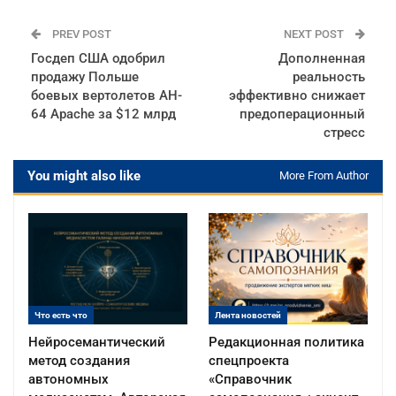
PREV POST
NEXT POST
Госдеп США одобрил
Дополненная
продажу Польше
реальность
боевых вертолетов AH-
эффективно снижает
64 Apache за $12 млрд
предоперационный
стресс
You might also like
More From Author
Что есть что
Лента новостей
Нейросемантический
Редакционная политика
метод создания
спецпроекта
автономных
«Справочник