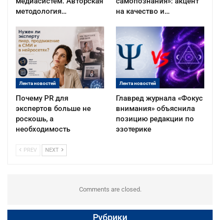
медиасистем. Авторская
самопознания»: акцент
методология…
на качество и…
Лента новостей
Лента новостей
Почему PR для
Главред журнала «Фокус
экспертов больше не
внимания» объяснила
роскошь, а
позицию редакции по
необходимость
эзотерике
PREV
NEXT
Comments are closed.
Рубрики