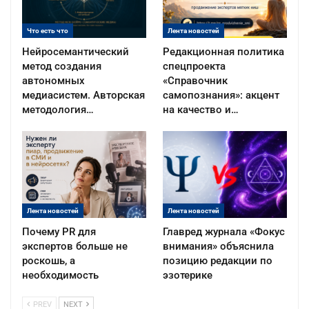
Что есть что
Лента новостей
Нейросемантический
Редакционная политика
метод создания
спецпроекта
автономных
«Справочник
медиасистем. Авторская
самопознания»: акцент
методология…
на качество и…
Лента новостей
Лента новостей
Почему PR для
Главред журнала «Фокус
экспертов больше не
внимания» объяснила
роскошь, а
позицию редакции по
необходимость
эзотерике
PREV
NEXT