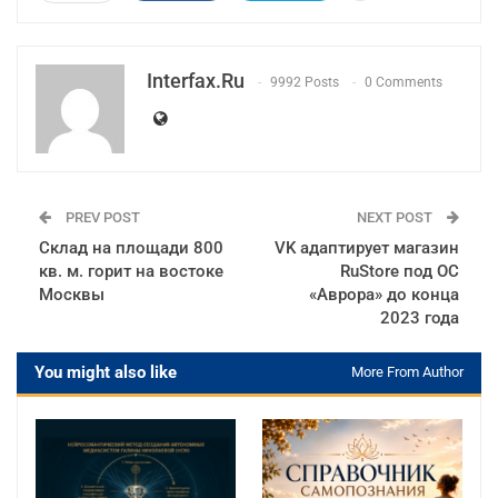
Interfax.ru
9992 Posts
0 Comments
PREV POST
NEXT POST
Склад на площади 800
VK адаптирует магазин
кв. м. горит на востоке
RuStore под ОС
Москвы
«Аврора» до конца
2023 года
You might also like
More From Author