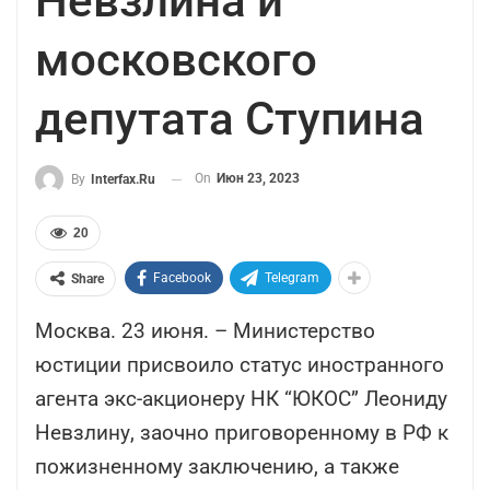
Невзлина и
московского
депутата Ступина
On
Июн 23, 2023
By
Interfax.ru
20
Facebook
Telegram
Share
Москва. 23 июня. – Министерство
юстиции присвоило статус иностранного
агента экс-акционеру НК “ЮКОС” Леониду
Невзлину, заочно приговоренному в РФ к
пожизненному заключению, а также