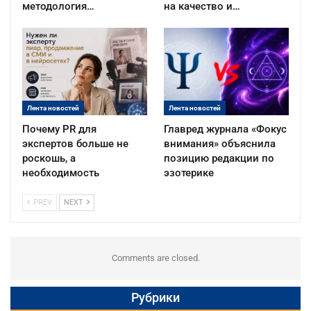
методология…
на качество и…
Лента новостей
Лента новостей
Почему PR для
Главред журнала «Фокус
экспертов больше не
внимания» объяснила
роскошь, а
позицию редакции по
необходимость
эзотерике
PREV
NEXT
Comments are closed.
Рубрики