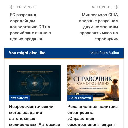
PREV POST
NEXT POST
ЕС разрешил
Минсельхоз США
европейцам
впервые разрешил
конвертацию DR на
двум компаниям
российские акции с
продавать мясо из
целью продажи
«пробирки»
You might also like
More From Author
Что есть что
Лента новостей
Нейросемантический
Редакционная политика
метод создания
спецпроекта
автономных
«Справочник
медиасистем. Авторская
самопознания»: акцент