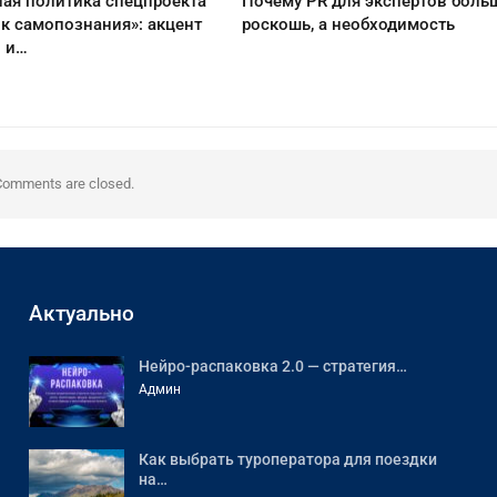
ая политика спецпроекта
Почему PR для экспертов боль
к самопознания»: акцент
роскошь, а необходимость
о и…
Comments are closed.
Актуально
Нейро-распаковка 2.0 — стратегия…
Админ
Как выбрать туроператора для поездки
на…