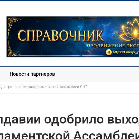
Новости партнеров
од страны из Межпарламентской Ассамблеи СНГ
лдавии одобрило вых
ламентской Ассамбле