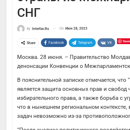
СНГ
On
Июн 28, 2023
By
Interfax.ru
Save
Facebook
Telegram
VK
Share
Москва. 28 июня. – Правительство Молдав
денонсации Конвенции о Межпарламентско
В пояснительной записке отмечается, чт
является защита основных прав и свобод 
избирательного права, а также борьба с у
что в нынешнем региональном контексте,
задач невозможно из-за противоположног
“После анализа политического воздействи