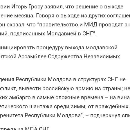
ии Игорь Гросу заявил, что решение о выходе
ение месяца. Говоря о выходе из других соглаше
н сказал, что “правительство и МИД проводят а
ний, подписанных Молдавией в СНГ”.
 инициировать процедуру выхода молдавской
нтской Ассамблее Содружества Независимых
ждения Республики Молдова в структурах СНГ не
фликт, вывести российскую армию из страны; н
ких эмбарго в самые сложные времена – на вина
гетического шантажа среди зимы, от враждебных 
еренитета Республики Молдова”, – подчеркнул сп
тпреда из МПА СНГ.