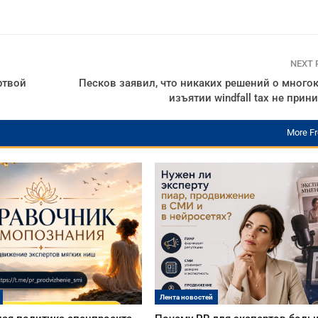
NEXT
ртвой
Песков заявил, что никаких решений о много
изъятии windfall tax не при
More F
Лента новостей