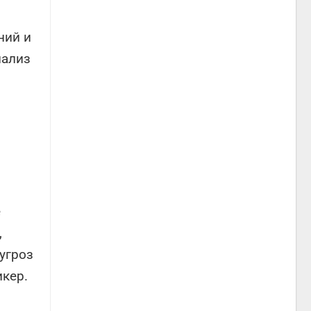
ний и
нализ
е
,
угроз
икер.