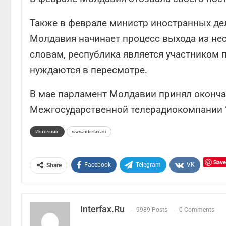
Также в феврале министр иностранных дел
Молдавия начинает процесс выхода из нес
словам, республика является участником 
нуждаются в пересмотре.
В мае парламент Молдавии принял оконча
Межгосударственной телерадиокомпании 
Источник:
www.interfax.ru
Save
Facebook
Telegram
VK
Share
Interfax.ru
9989 Posts
0 Comments