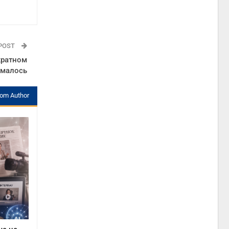
 POST
кратном
нималось
rom Author