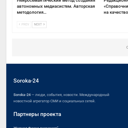
Нейросемантический метод создания
Редакционн
автономных медиасистем. Авторская
«Справочни
методология…
на качеств
PREV
NEXT
Soroka-24
Soroka-24
— люди, события, новости. Международный
новостной агрегатор СМИ и социальных сетей.
Партнеры проекта