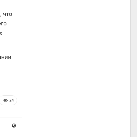
, что
его
х
ании
24