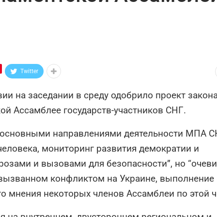
Twitter
ии на заседании в среду одобрило проект закона
й Ассамблее государств-участников СНГ.
о “основными направлениями деятельности МПА С
человека, мониторинг развития демократии и
грозами и вызовами для безопасности”, но “очеви
 вызванном конфликтом на Украине, выполнение 
о мнения некоторых членов Ассамблеи по этой ч
я на внутреннем, двустороннем региональном и