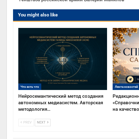
You might also like
Что есть что
Лента новостей
Нейросемантический метод создания
Редакционн
автономных медиасистем. Авторская
«Справочни
методология…
на качеств
PREV
NEXT