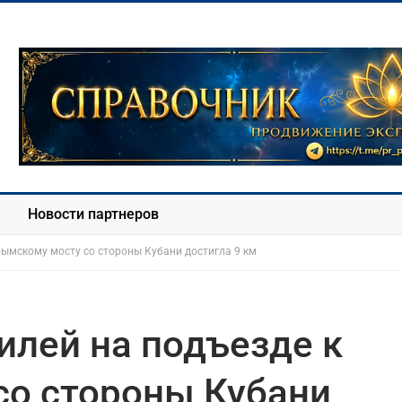
Новости партнеров
рымскому мосту со стороны Кубани достигла 9 км
илей на подъезде к
со стороны Кубани