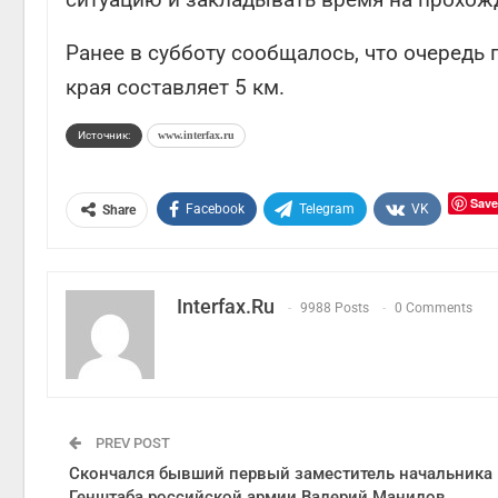
Ранее в субботу сообщалось, что очеред
края составляет 5 км.
Источник:
www.interfax.ru
Save
Facebook
Telegram
VK
Share
Interfax.ru
9988 Posts
0 Comments
PREV POST
Скончался бывший первый заместитель начальника
Генштаба российской армии Валерий Манилов