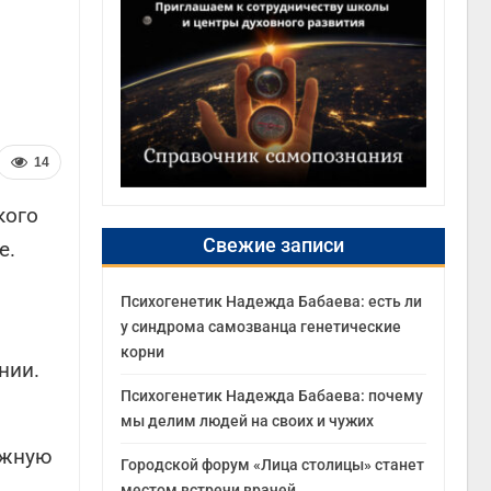
14
кого
Свежие записи
е.
Психогенетик Надежда Бабаева: есть ли
у синдрома самозванца генетические
корни
нии.
Психогенетик Надежда Бабаева: почему
мы делим людей на своих и чужих
ожную
Городской форум «Лица столицы» станет
местом встречи врачей,