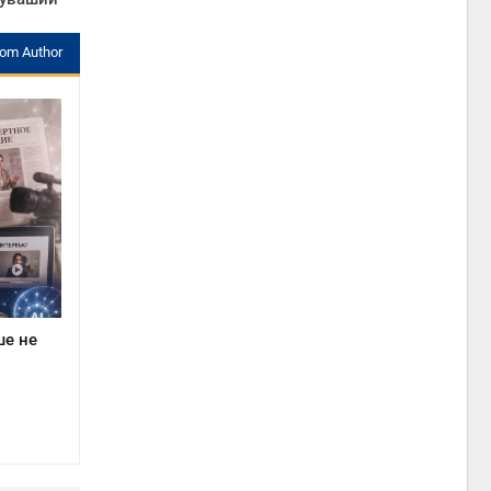
rom Author
ше не