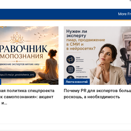
More F
Лента новостей
ая политика спецпроекта
Почему PR для экспертов боль
к самопознания»: акцент
роскошь, а необходимость
о и…