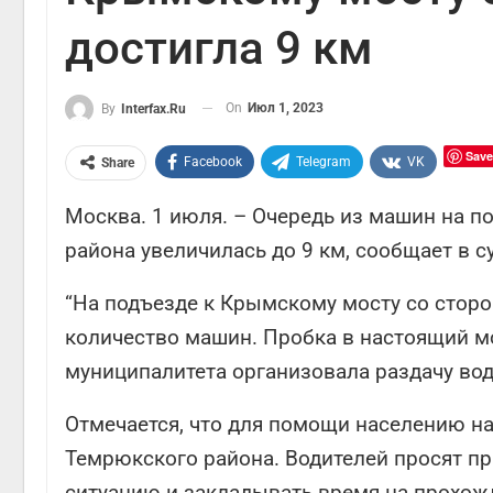
достигла 9 км
On
Июл 1, 2023
By
Interfax.ru
Save
Facebook
Telegram
VK
Share
Москва. 1 июля. – Очередь из машин на 
района увеличилась до 9 км, сообщает в с
“На подъезде к Крымскому мосту со стор
количество машин. Пробка в настоящий м
муниципалитета организовала раздачу воды
Отмечается, что для помощи населению на
Темрюкского района. Водителей просят п
ситуацию и закладывать время на прохож