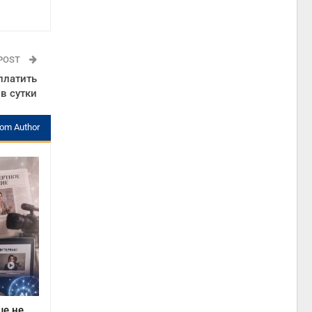
 POST
платить
в сутки
rom Author
ше не