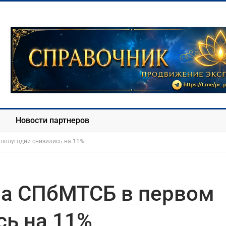
Новости партнеров
полугодии снизились на 11%
на СПбМТСБ в первом
сь на 11%