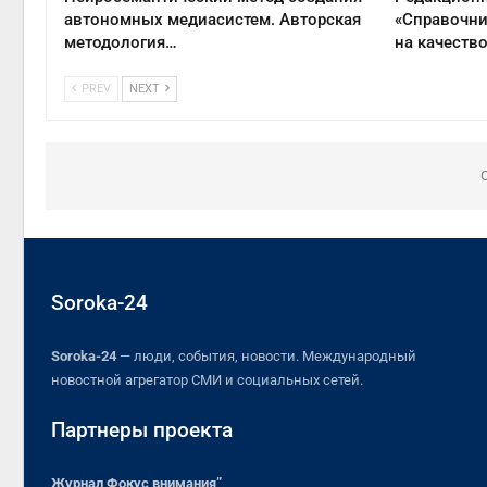
автономных медиасистем. Авторская
«Справочни
методология…
на качеств
PREV
NEXT
Soroka-24
Soroka-24
— люди, события, новости. Международный
новостной агрегатор СМИ и социальных сетей.
Партнеры проекта
Журнал Фокус внимания”