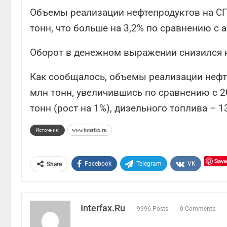
Объемы реализации нефтепродуктов на СП
тонн, что больше на 3,2% по сравнению с
Оборот в денежном выражении снизился на
Как сообщалось, объемы реализации нефт
млн тонн, увеличившись по сравнению с 2
тонн (рост на 1%), дизельного топлива – 13
Источник:
www.interfax.ru
Save
Facebook
Telegram
VK
Share
Interfax.ru
9996 Posts
0 Comments