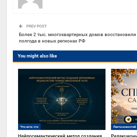
PREV POST
Более 2 тыс. многоквартирных домов восстановили
полгода в новых регионах РФ
You might also like
Что есть что
Лента новостей
Нейросемантический метод создания
Редакционн