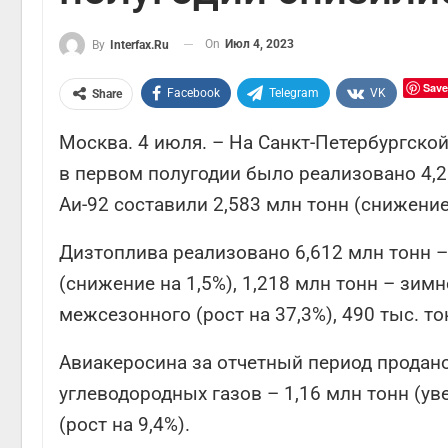
On
Июл 4, 2023
By
Interfax.ru
Save
Facebook
Telegram
VK
Share
Москва. 4 июля. – На Санкт-Петербургск
в первом полугодии было реализовано 4,2
Аи-92 составили 2,583 млн тонн (снижение 
Дизтоплива реализовано 6,612 млн тонн – 
(снижение на 1,5%), 1,218 млн тонн – зимн
межсезонного (рост на 37,3%), 490 тыс. то
Авиакеросина за отчетный период продано
углеводородных газов – 1,16 млн тонн (уве
(рост на 9,4%).