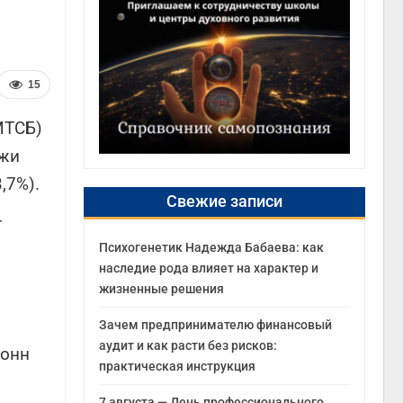
15
МТСБ)
ажи
,7%).
Свежие записи
Т
Психогенетик Надежда Бабаева: как
наследие рода влияет на характер и
жизненные решения
Зачем предпринимателю финансовый
аудит и как расти без рисков:
тонн
практическая инструкция
7 августа — День профессионального