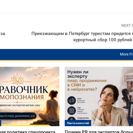
NEXT
 за
Приезжающим в Петербург туристам придется 
курортный сбор 100 рублей 
More F
Лента новостей
ая политика спецпроекта
Почему PR для экспертов боль